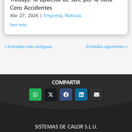
Cero Accidentes
Abr 27, 2026
|
Empresa
,
Noticias
leer más
« Entradas más antiguas
Entradas siguientes »
COMPARTIR
Compartir
Compartir
Compartir
Compartir
Compartir
en
en
en
en
en
WhatsApp
X
Facebook
LinkedIn
Email
(Twitter)
SISTEMAS DE CALOR S.L.U.