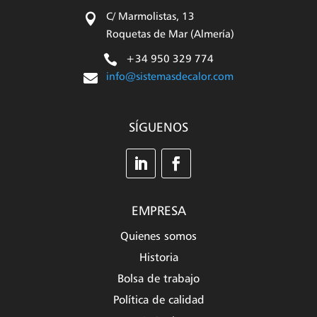

C/ Marmolistas, 13
Roquetas de Mar (Almería)

+34 950 329 774

info@sistemasdecalor.com
SÍGUENOS
EMPRESA
Quienes somos
Historia
Bolsa de trabajo
Política de calidad