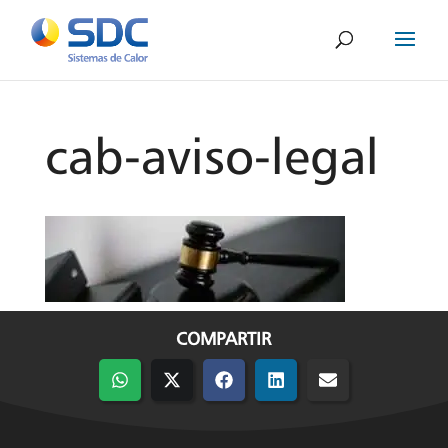
cab-aviso-legal
COMPARTIR
Compartir
Compartir
Compartir
Compartir
Compartir
en
en
en
en
en
WhatsApp
X
Facebook
LinkedIn
Email
(Twitter)