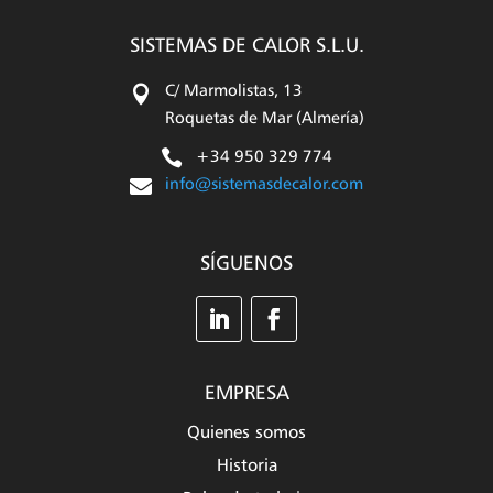
SISTEMAS DE CALOR S.L.U.

C/ Marmolistas, 13
Roquetas de Mar (Almería)

+34 950 329 774

info@sistemasdecalor.com
SÍGUENOS
EMPRESA
Quienes somos
Historia