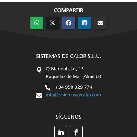
COMPARTIR
Compartir
Compartir
Compartir
Compartir
Compartir
en
en
en
en
en
WhatsApp
X
Facebook
LinkedIn
Email
(Twitter)
SISTEMAS DE CALOR S.L.U.

C/ Marmolistas, 13
Roquetas de Mar (Almería)

+34 950 329 774

info@sistemasdecalor.com
SÍGUENOS