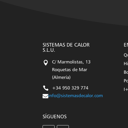
SISTEMAS DE CALOR
E
S.L.U.
Q

C/ Marmolistas, 13
Hi
Roquetas de Mar
Bo
(Almería)
Po

+34 950 329 774
I

info@sistemasdecalor.com
SÍGUENOS