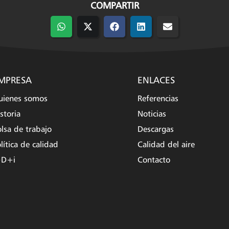
COMPARTIR
Compartir
Compartir
Compartir
Compartir
Compartir
en
en
en
en
en
WhatsApp
X
Facebook
LinkedIn
Email
(Twitter)
MPRESA
ENLACES
uienes somos
Referencias
storia
Noticias
lsa de trabajo
Descargas
lítica de calidad
Calidad del aire
+D+i
Contacto