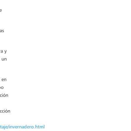
e
as
ra y
n un
o en
bo
ción
cción
ntaje/invernadero.html