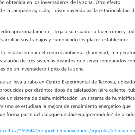
ón obtenida en los invernaderos de la zona. Otro efecto
n de la campaña agrícola, disminuyendo así la estacionalidad d
medio aproximadamente, llega a su ecuador a buen ritmo y tod
sarrollan sus trabajos
y
cumpliendo los plazos establecidos.
 la instalación para el control ambiental (humedad, temperatu
 instalación de tres sistemas distintos que serán comparados co
es de un invernadero típico de la zona.
que se lleva a cabo en Centro Experimental de Tecnova, ubicad
 producidas por distintos tipos de calefacción (aire caliente, tu
ón de un sistema de deshumidificación, un sistema de humidifica
í mismo se estudiará la mejora de rendimiento energético que
 que forma parte del ¿bloque-unidad-equipo-módulo? de produ
gricultura/1658442/grupo/lidera/novedades/agricolas/ultima/mo