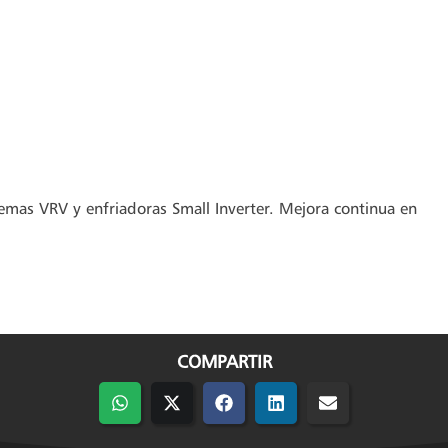
emas VRV y enfriadoras Small Inverter. Mejora continua en
COMPARTIR
Compartir
Compartir
Compartir
Compartir
Compartir
en
en
en
en
en
WhatsApp
X
Facebook
LinkedIn
Email