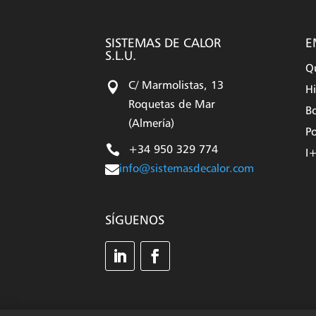
SISTEMAS DE CALOR
E
S.L.U.
Q

C/ Marmolistas, 13
Hi
Roquetas de Mar
Bo
(Almería)
Po

+34 950 329 774
I

info@sistemasdecalor.com
SÍGUENOS