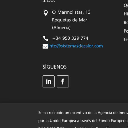
S.L.U.
Q

C/ Marmolistas, 13
Hi
Roquetas de Mar
Bo
(Almería)
Po

+34 950 329 774
I

info@sistemasdecalor.com
SÍGUENOS
Se ha recibido un incentivo de la Agencia de Inno
por la Unión Europea a través del Fondo Europe