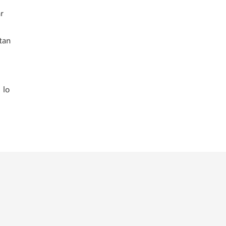
ar
tan
 lo