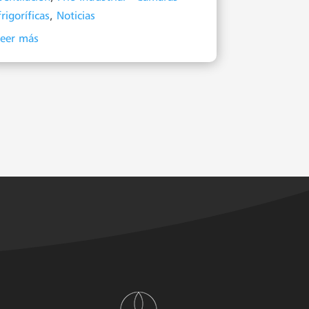
frigoríficas
,
Noticias
leer más