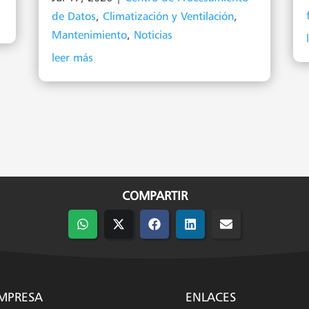
de Datos
,
Climatización y Ventilación
,
Mantenimiento
,
Noticias
leer más
COMPARTIR
Compartir
Compartir
Compartir
Compartir
Compartir
en
en
en
en
en
WhatsApp
X
Facebook
LinkedIn
Email
(Twitter)
MPRESA
ENLACES