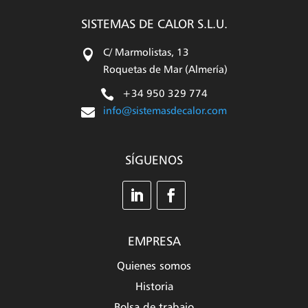
SISTEMAS DE CALOR S.L.U.

C/ Marmolistas, 13
Roquetas de Mar (Almería)

+34 950 329 774

info@sistemasdecalor.com
SÍGUENOS
EMPRESA
Quienes somos
Historia