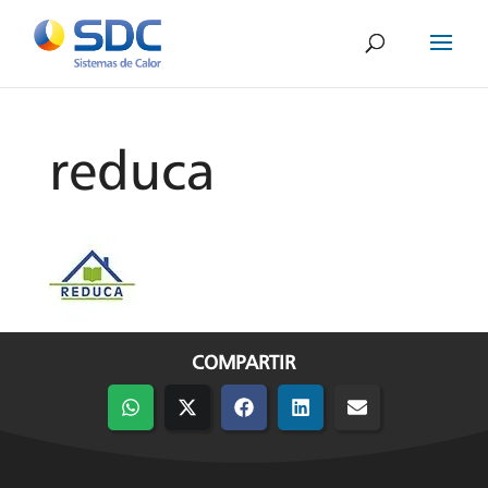
reduca
COMPARTIR
Compartir
Compartir
Compartir
Compartir
Compartir
en
en
en
en
en
WhatsApp
X
Facebook
LinkedIn
Email
(Twitter)