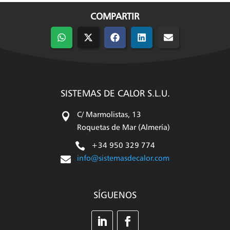
COMPARTIR
Compartir
Compartir
Compartir
Compartir
Compartir
en
en
en
en
en
WhatsApp
X
Facebook
LinkedIn
Email
(Twitter)
SISTEMAS DE CALOR S.L.U.

C/ Marmolistas, 13
Roquetas de Mar (Almería)

+34 950 329 774

info@sistemasdecalor.com
SÍGUENOS