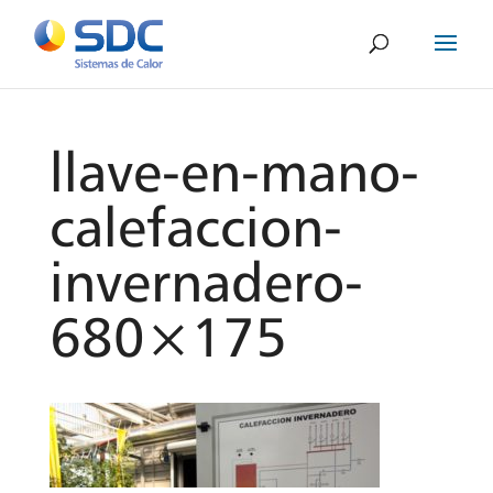
llave-en-mano-
calefaccion-
invernadero-
680×175