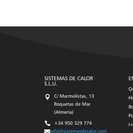
SISTEMAS DE CALOR
E
S.L.U.
Q

C/ Marmolistas, 13
Hi
Roquetas de Mar
Bo
(Almería)
Po

+34 950 329 774
I

info@sistemasdecalor.com