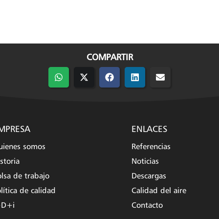
COMPARTIR
Compartir
Compartir
Compartir
Compartir
Compartir
en
en
en
en
en
WhatsApp
X
Facebook
LinkedIn
Email
(Twitter)
MPRESA
ENLACES
uienes somos
Referencias
storia
Noticias
lsa de trabajo
Descargas
lítica de calidad
Calidad del aire
+D+i
Contacto