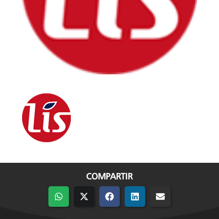
COMPARTIR
Compartir
Compartir
Compartir
Compartir
Compartir
en
en
en
en
en
WhatsApp
X
Facebook
LinkedIn
Email