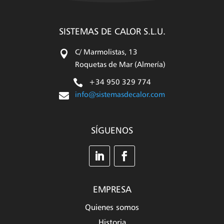
(Twitter)
SISTEMAS DE CALOR S.L.U.

C/ Marmolistas, 13
Roquetas de Mar (Almería)

+34 950 329 774

info@sistemasdecalor.com
SÍGUENOS
EMPRESA
Quienes somos
Historia