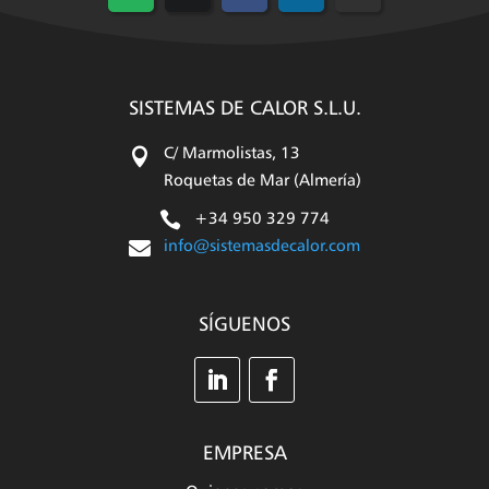
en
en
en
en
en
WhatsApp
X
Facebook
LinkedIn
Email
(Twitter)
SISTEMAS DE CALOR S.L.U.

C/ Marmolistas, 13
Roquetas de Mar (Almería)

+34 950 329 774

info@sistemasdecalor.com
SÍGUENOS
EMPRESA