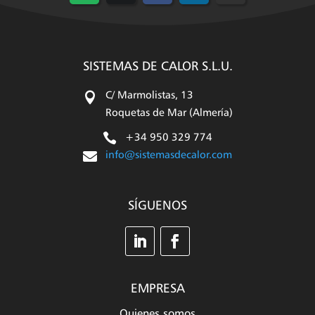
en
en
en
en
en
WhatsApp
X
Facebook
LinkedIn
Email
(Twitter)
SISTEMAS DE CALOR S.L.U.

C/ Marmolistas, 13
Roquetas de Mar (Almería)

+34 950 329 774

info@sistemasdecalor.com
SÍGUENOS
EMPRESA
Quienes somos