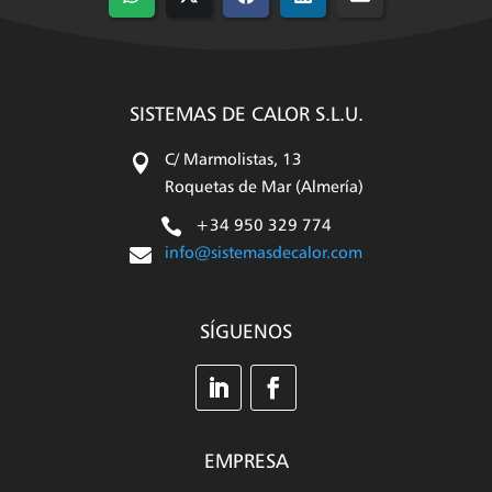
Compartir
Compartir
Compartir
Compartir
Compartir
en
en
en
en
en
WhatsApp
X
Facebook
LinkedIn
Email
(Twitter)
SISTEMAS DE CALOR S.L.U.

C/ Marmolistas, 13
Roquetas de Mar (Almería)

+34 950 329 774

info@sistemasdecalor.com
SÍGUENOS
EMPRESA