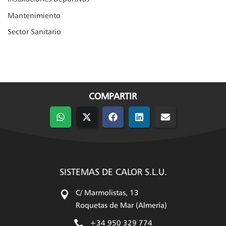
Mantenimiento
Sector Sanitario
COMPARTIR
Compartir
Compartir
Compartir
Compartir
Compartir
en
en
en
en
en
WhatsApp
X
Facebook
LinkedIn
Email
(Twitter)
SISTEMAS DE CALOR S.L.U.

C/ Marmolistas, 13
Roquetas de Mar (Almería)

+34 950 329 774