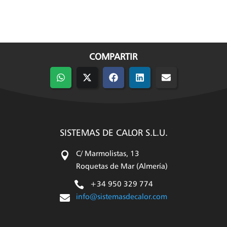
COMPARTIR
Compartir
Compartir
Compartir
Compartir
Compartir
en
en
en
en
en
WhatsApp
X
Facebook
LinkedIn
Email
(Twitter)
SISTEMAS DE CALOR S.L.U.

C/ Marmolistas, 13
Roquetas de Mar (Almería)

+34 950 329 774

info@sistemasdecalor.com