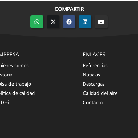
COMPARTIR
Compartir
Compartir
Compartir
Compartir
Compartir
en
en
en
en
en
WhatsApp
X
Facebook
LinkedIn
Email
(Twitter)
MPRESA
ENLACES
uienes somos
Referencias
storia
Noticias
lsa de trabajo
Descargas
lítica de calidad
Calidad del aire
+D+i
Contacto