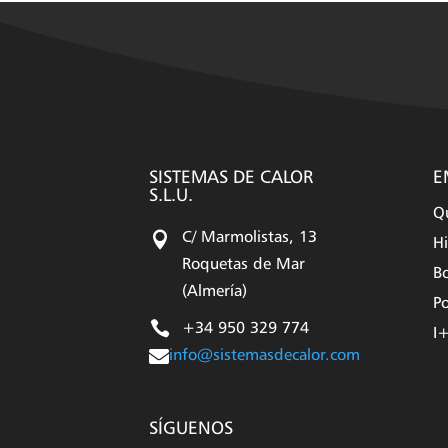
SISTEMAS DE CALOR
E
S.L.U.
Q

C/ Marmolistas, 13
Hi
Roquetas de Mar
Bo
(Almería)
Po

+34 950 329 774
I

info@sistemasdecalor.com
SÍGUENOS