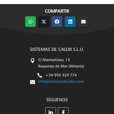
COMPARTIR
Compartir
Compartir
Compartir
Compartir
Compartir
en
en
en
en
en
WhatsApp
X
Facebook
LinkedIn
Email
(Twitter)
SISTEMAS DE CALOR S.L.U.

C/ Marmolistas, 13
Roquetas de Mar (Almería)

+34 950 329 774

info@sistemasdecalor.com
SÍGUENOS