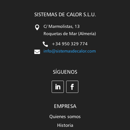
SISTEMAS DE CALOR S.L.U.

C/ Marmolistas, 13
Roquetas de Mar (Almería)

+34 950 329 774

info@sistemasdecalor.com
SÍGUENOS
EMPRESA
Quienes somos
Historia