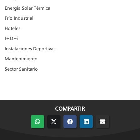
Energía Solar Térmica
Frío Industrial
Hoteles
I+D+i
Instalaciones Deportivas
Mantenimiento
Sector Sanitario
COMPARTIR
Compartir
Compartir
Compartir
Compartir
Compartir
en
en
en
en
en
WhatsApp
X
Facebook
LinkedIn
Email
(Twitter)