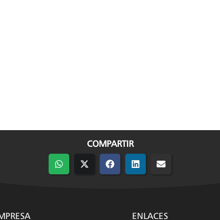
COMPARTIR
Compartir
Compartir
Compartir
Compartir
Compartir
en
en
en
en
en
WhatsApp
X
Facebook
LinkedIn
Email
(Twitter)
MPRESA
ENLACES