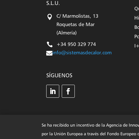
S.L.U.
Q

C/ Marmolistas, 13
Hi
Roquetas de Mar
Bo
(Almería)
Po

+34 950 329 774
I

info@sistemasdecalor.com
SÍGUENOS
Se ha recibido un incentivo de la Agencia de Inno
por la Unión Europea a través del Fondo Europe