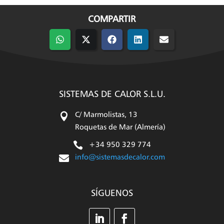
COMPARTIR
Compartir
Compartir
Compartir
Compartir
Compartir
en
en
en
en
en
WhatsApp
X
Facebook
LinkedIn
Email
(Twitter)
SISTEMAS DE CALOR S.L.U.

C/ Marmolistas, 13
Roquetas de Mar (Almería)

+34 950 329 774

info@sistemasdecalor.com
SÍGUENOS