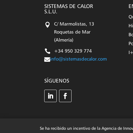
SISTEMAS DE CALOR
E
S.L.U.
Q

C/ Marmolistas, 13
Hi
Roquetas de Mar
Bo
(Almería)
Po

+34 950 329 774
I

info@sistemasdecalor.com
SÍGUENOS
Se ha recibido un incentivo de la Agencia de Inno