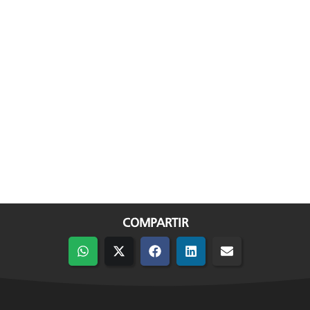
COMPARTIR
Compartir
Compartir
Compartir
Compartir
Compartir
en
en
en
en
en
WhatsApp
X
Facebook
LinkedIn
Email
(Twitter)