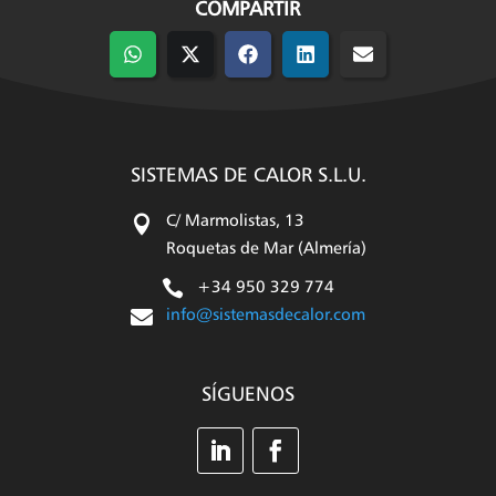
COMPARTIR
Compartir
Compartir
Compartir
Compartir
Compartir
en
en
en
en
en
WhatsApp
X
Facebook
LinkedIn
Email
(Twitter)
SISTEMAS DE CALOR S.L.U.

C/ Marmolistas, 13
Roquetas de Mar (Almería)

+34 950 329 774

info@sistemasdecalor.com
SÍGUENOS