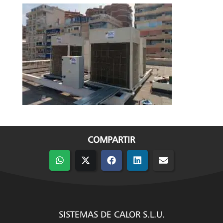
COMPARTIR
Compartir
Compartir
Compartir
Compartir
Compartir
en
en
en
en
en
WhatsApp
X
Facebook
LinkedIn
Email
(Twitter)
SISTEMAS DE CALOR S.L.U.