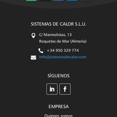
en
en
en
en
en
WhatsApp
X
Facebook
LinkedIn
Email
(Twitter)
SISTEMAS DE CALOR S.L.U.

C/ Marmolistas, 13
Roquetas de Mar (Almería)

+34 950 329 774

info@sistemasdecalor.com
SÍGUENOS
EMPRESA
Quienes somos