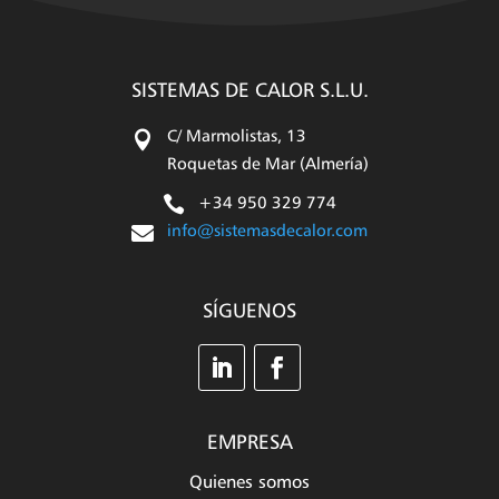
WhatsApp
X
Facebook
LinkedIn
Email
(Twitter)
SISTEMAS DE CALOR S.L.U.

C/ Marmolistas, 13
Roquetas de Mar (Almería)

+34 950 329 774

info@sistemasdecalor.com
SÍGUENOS
EMPRESA
Quienes somos