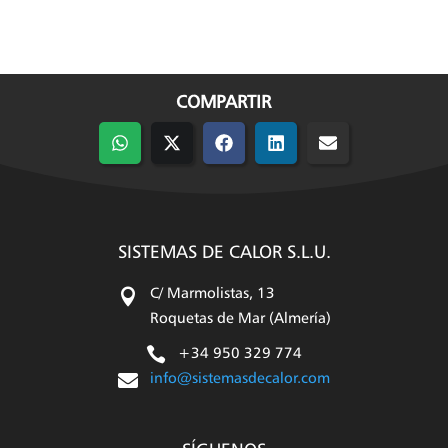
COMPARTIR
Compartir
Compartir
Compartir
Compartir
Compartir
en
en
en
en
en
WhatsApp
X
Facebook
LinkedIn
Email
(Twitter)
SISTEMAS DE CALOR S.L.U.

C/ Marmolistas, 13
Roquetas de Mar (Almería)

+34 950 329 774

info@sistemasdecalor.com