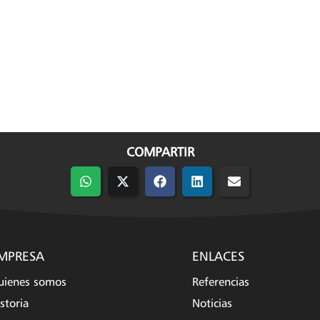
COMPARTIR
Compartir
Compartir
Compartir
Compartir
Compartir
en
en
en
en
en
WhatsApp
X
Facebook
LinkedIn
Email
(Twitter)
MPRESA
ENLACES
uienes somos
Referencias
storia
Noticias