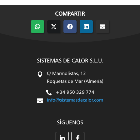
COMPARTIR
Compartir
Compartir
Compartir
Compartir
Compartir
en
en
en
en
en
WhatsApp
X
Facebook
LinkedIn
Email
(Twitter)
SISTEMAS DE CALOR S.L.U.

C/ Marmolistas, 13
Roquetas de Mar (Almería)

+34 950 329 774

info@sistemasdecalor.com
SÍGUENOS