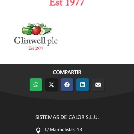
COMPARTIR
Compartir
Compartir
Compartir
Compartir
Compartir
en
en
en
en
en
WhatsApp
X
Facebook
LinkedIn
Email
(Twitter)
SISTEMAS DE CALOR S.L.U.

C/ Marmolistas, 13