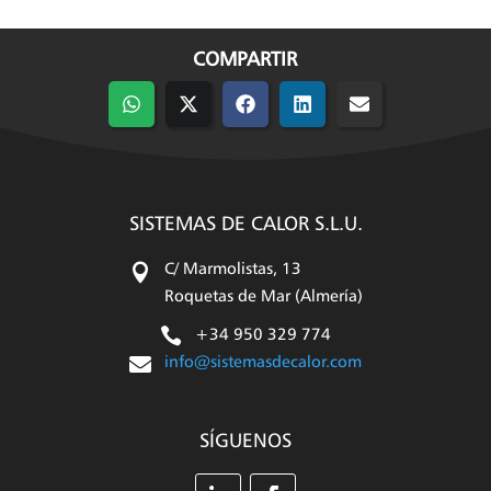
COMPARTIR
Compartir
Compartir
Compartir
Compartir
Compartir
en
en
en
en
en
WhatsApp
X
Facebook
LinkedIn
Email
(Twitter)
SISTEMAS DE CALOR S.L.U.

C/ Marmolistas, 13
Roquetas de Mar (Almería)

+34 950 329 774

info@sistemasdecalor.com
SÍGUENOS