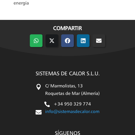
energía
COMPARTIR
Compartir
Compartir
Compartir
Compartir
Compartir
en
en
en
en
en
WhatsApp
X
Facebook
LinkedIn
Email
(Twitter)
SISTEMAS DE CALOR S.L.U.

C/ Marmolistas, 13
Roquetas de Mar (Almería)

+34 950 329 774

info@sistemasdecalor.com
SÍGUENOS