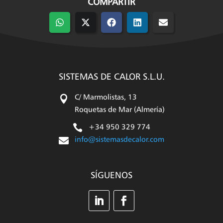
COMPARTIR
Compartir
Compartir
Compartir
Compartir
Compartir
en
en
en
en
en
WhatsApp
X
Facebook
LinkedIn
Email
(Twitter)
SISTEMAS DE CALOR S.L.U.

C/ Marmolistas, 13
Roquetas de Mar (Almería)

+34 950 329 774

info@sistemasdecalor.com
SÍGUENOS