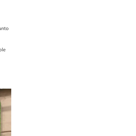
unto
ble