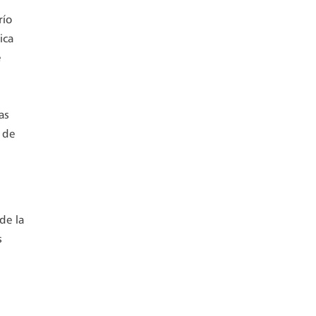
río
ica
e
as
 de
de la
s