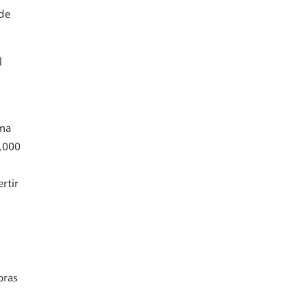
 de
l
o
ima
5,000
rtir
oras