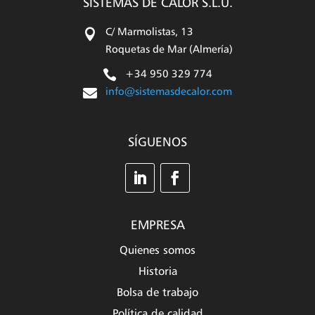
SISTEMAS DE CALOR S.L.U.

C/ Marmolistas, 13
Roquetas de Mar (Almería)

+34 950 329 774

info@sistemasdecalor.com
SÍGUENOS
EMPRESA
Quienes somos
Historia
Bolsa de trabajo
Política de calidad