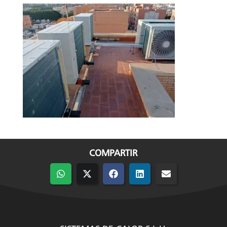
COMPARTIR
Compartir
Compartir
Compartir
Compartir
Compartir
en
en
en
en
en
WhatsApp
X
Facebook
LinkedIn
Email
(Twitter)