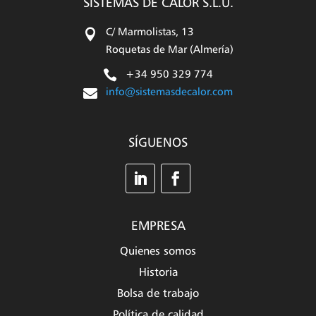
SISTEMAS DE CALOR S.L.U.

C/ Marmolistas, 13
Roquetas de Mar (Almería)

+34 950 329 774

info@sistemasdecalor.com
SÍGUENOS
EMPRESA
Quienes somos
Historia
Bolsa de trabajo
Política de calidad