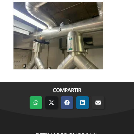
COMPARTIR
Compartir
Compartir
Compartir
Compartir
Compartir
en
en
en
en
en
WhatsApp
X
Facebook
LinkedIn
Email
(Twitter)