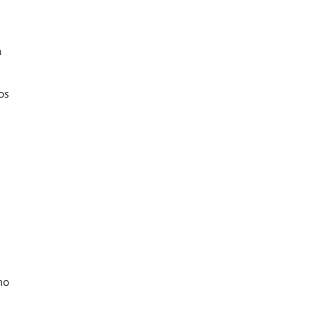
a
os
.
mo