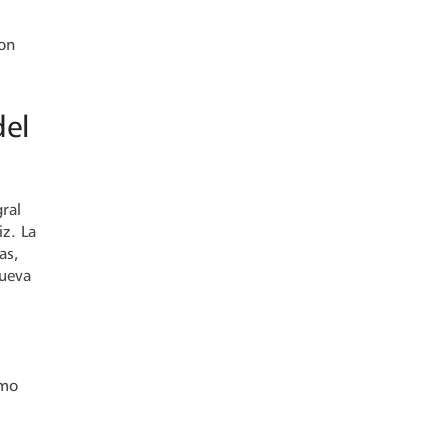
con
del
ral
iz. La
as,
nueva
,
omo