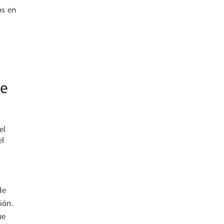
os en
de
el
el
de
ión.
ue