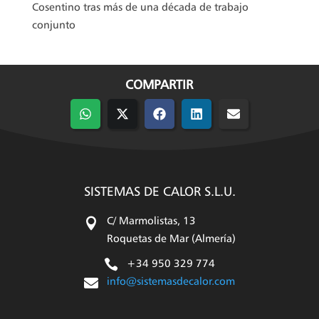
Cosentino tras más de una década de trabajo
conjunto
COMPARTIR
Compartir
Compartir
Compartir
Compartir
Compartir
en
en
en
en
en
WhatsApp
X
Facebook
LinkedIn
Email
(Twitter)
SISTEMAS DE CALOR S.L.U.

C/ Marmolistas, 13
Roquetas de Mar (Almería)

+34 950 329 774

info@sistemasdecalor.com