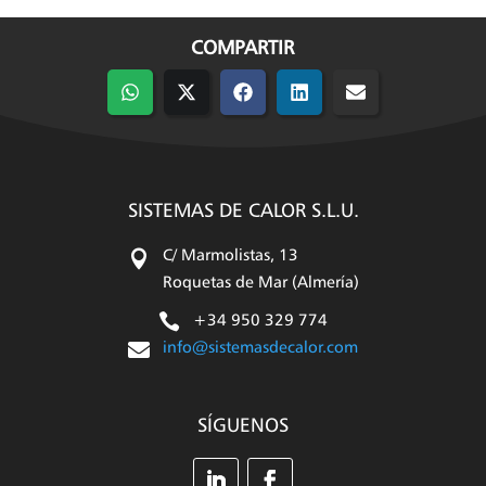
COMPARTIR
Compartir
Compartir
Compartir
Compartir
Compartir
en
en
en
en
en
WhatsApp
X
Facebook
LinkedIn
Email
(Twitter)
SISTEMAS DE CALOR S.L.U.

C/ Marmolistas, 13
Roquetas de Mar (Almería)

+34 950 329 774

info@sistemasdecalor.com
SÍGUENOS